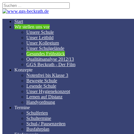
Start
Wir stellen uns vor
Unsere Schule
Unser Leitbild
Unser Kollegium
Unser Schulgelände
Gesundes Frühstück
Qualitätsanalyse 2012/13
GGS Beckrath - Der Film
Konzepte
Notenfrei bis Klasse 3
Bewegte Schule
Lesende Schule
Unser Hygienekonzept
Lernen auf Distanz
Handyordnung
Termine
Schulferien
Schultermine
Schul-/ Pausenzeiten
Busfahrplan