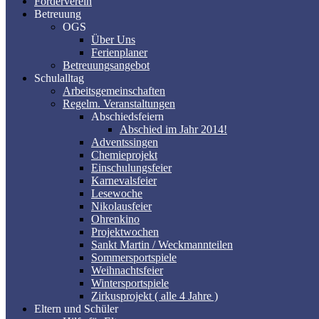
Förderverein
Betreuung
OGS
Über Uns
Ferienplaner
Betreuungsangebot
Schulalltag
Arbeitsgemeinschaften
Regelm. Veranstaltungen
Abschiedsfeiern
Abschied im Jahr 2014!
Adventssingen
Chemieprojekt
Einschulungsfeier
Karnevalsfeier
Lesewoche
Nikolausfeier
Ohrenkino
Projektwochen
Sankt Martin / Weckmannteilen
Sommersportspiele
Weihnachtsfeier
Wintersportspiele
Zirkusprojekt ( alle 4 Jahre )
Eltern und Schüler