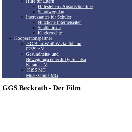
Hilfe für Eltern
Hilfestellen / Ansprechpartner
Schulwegplan
Interessantes für Schüler
Nützliche Internetseiten
Schülertexte
Kinderrechte
Kooperationspartner
FC Blau-Weiß Wickrathhahn
07/29 e.V.
Gesundheits- und
Bewegungscenter JuDjuSu Jitsu
Karate e. V.
KiSS MG
Musikschule MG
GGS Beckrath - Der Film