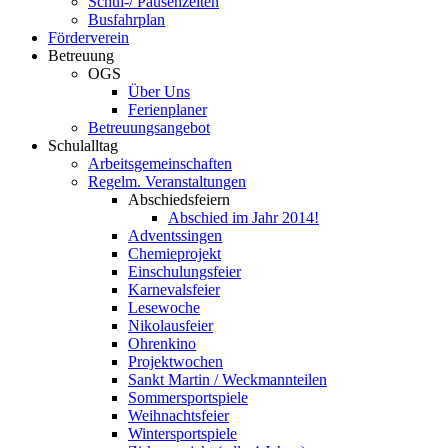
Schul-/ Pausenzeiten
Busfahrplan
Förderverein
Betreuung
OGS
Über Uns
Ferienplaner
Betreuungsangebot
Schulalltag
Arbeitsgemeinschaften
Regelm. Veranstaltungen
Abschiedsfeiern
Abschied im Jahr 2014!
Adventssingen
Chemieprojekt
Einschulungsfeier
Karnevalsfeier
Lesewoche
Nikolausfeier
Ohrenkino
Projektwochen
Sankt Martin / Weckmannteilen
Sommersportspiele
Weihnachtsfeier
Wintersportspiele