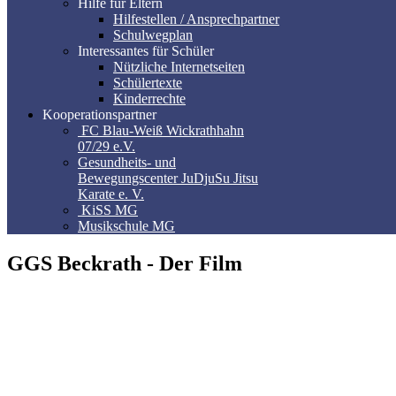
Hilfe für Eltern
Hilfestellen / Ansprechpartner
Schulwegplan
Interessantes für Schüler
Nützliche Internetseiten
Schülertexte
Kinderrechte
Kooperationspartner
FC Blau-Weiß Wickrathhahn
07/29 e.V.
Gesundheits- und
Bewegungscenter JuDjuSu Jitsu
Karate e. V.
KiSS MG
Musikschule MG
GGS Beckrath - Der Film