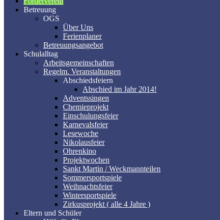
Förderverein
Betreuung
OGS
Über Uns
Ferienplaner
Betreuungsangebot
Schulalltag
Arbeitsgemeinschaften
Regelm. Veranstaltungen
Abschiedsfeiern
Abschied im Jahr 2014!
Adventssingen
Chemieprojekt
Einschulungsfeier
Karnevalsfeier
Lesewoche
Nikolausfeier
Ohrenkino
Projektwochen
Sankt Martin / Weckmannteilen
Sommersportspiele
Weihnachtsfeier
Wintersportspiele
Zirkusprojekt ( alle 4 Jahre )
Eltern und Schüler