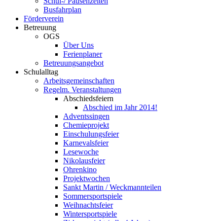
Schul-/ Pausenzeiten
Busfahrplan
Förderverein
Betreuung
OGS
Über Uns
Ferienplaner
Betreuungsangebot
Schulalltag
Arbeitsgemeinschaften
Regelm. Veranstaltungen
Abschiedsfeiern
Abschied im Jahr 2014!
Adventssingen
Chemieprojekt
Einschulungsfeier
Karnevalsfeier
Lesewoche
Nikolausfeier
Ohrenkino
Projektwochen
Sankt Martin / Weckmannteilen
Sommersportspiele
Weihnachtsfeier
Wintersportspiele