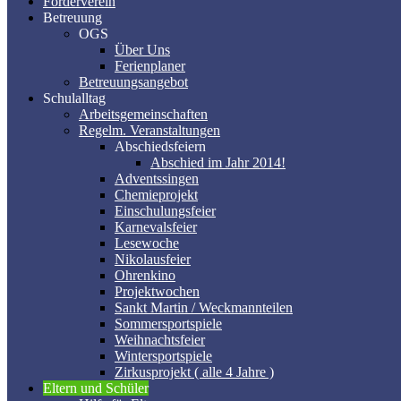
Förderverein
Betreuung
OGS
Über Uns
Ferienplaner
Betreuungsangebot
Schulalltag
Arbeitsgemeinschaften
Regelm. Veranstaltungen
Abschiedsfeiern
Abschied im Jahr 2014!
Adventssingen
Chemieprojekt
Einschulungsfeier
Karnevalsfeier
Lesewoche
Nikolausfeier
Ohrenkino
Projektwochen
Sankt Martin / Weckmannteilen
Sommersportspiele
Weihnachtsfeier
Wintersportspiele
Zirkusprojekt ( alle 4 Jahre )
Eltern und Schüler