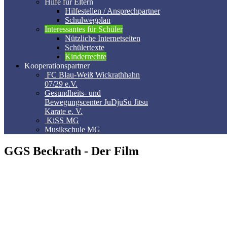
Hilfe für Eltern
Hilfestellen / Ansprechpartner
Schulwegplan
Interessantes für Schüler
Nützliche Internetseiten
Schülertexte
Kinderrechte
Kooperationspartner
FC Blau-Weiß Wickrathhahn
07/29 e.V.
Gesundheits- und
Bewegungscenter JuDjuSu Jitsu
Karate e. V.
KiSS MG
Musikschule MG
GGS Beckrath - Der Film