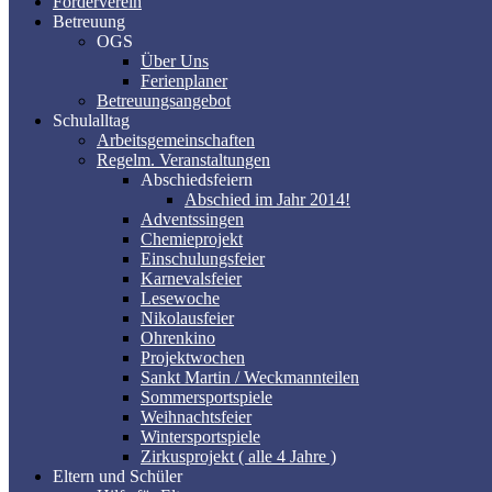
Förderverein
Betreuung
OGS
Über Uns
Ferienplaner
Betreuungsangebot
Schulalltag
Arbeitsgemeinschaften
Regelm. Veranstaltungen
Abschiedsfeiern
Abschied im Jahr 2014!
Adventssingen
Chemieprojekt
Einschulungsfeier
Karnevalsfeier
Lesewoche
Nikolausfeier
Ohrenkino
Projektwochen
Sankt Martin / Weckmannteilen
Sommersportspiele
Weihnachtsfeier
Wintersportspiele
Zirkusprojekt ( alle 4 Jahre )
Eltern und Schüler