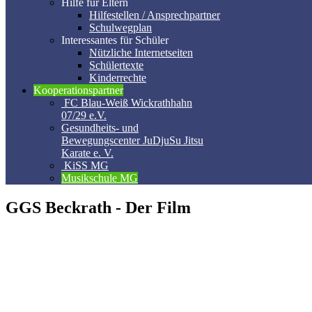
Hilfe für Eltern
Hilfestellen / Ansprechpartner
Schulwegplan
Interessantes für Schüler
Nützliche Internetseiten
Schülertexte
Kinderrechte
Kooperationspartner
FC Blau-Weiß Wickrathhahn
07/29 e.V.
Gesundheits- und
Bewegungscenter JuDjuSu Jitsu
Karate e. V.
KiSS MG
Musikschule MG
GGS Beckrath - Der Film