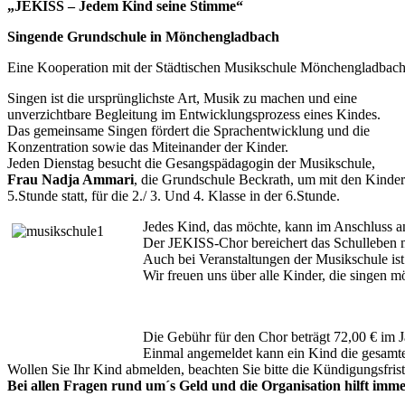
„JEKISS – Jedem Kind seine Stimme“
Singende Grundschule in Mönchengladbach
Eine Kooperation mit der Städtischen Musikschule Mönchengladbac
Singen ist die ursprünglichste Art, Musik zu machen und eine
unverzichtbare Begleitung im Entwicklungsprozess eines Kindes.
Das gemeinsame Singen fördert die Sprachentwicklung und die
Konzentration sowie das Miteinander der Kinder.
Jeden Dienstag besucht die Gesangspädagogin der Musikschule,
Frau Nadja Ammari
, die Grundschule Beckrath, um mit den Kindern 
5.Stunde statt, für die 2./ 3. Und 4. Klasse in der 6.Stunde.
Jedes Kind, das möchte, kann im Anschluss a
Der JEKISS-Chor bereichert das Schulleben mi
Auch bei Veranstaltungen der Musikschule is
Wir freuen uns über alle Kinder, die singen m
Die Gebühr für den Chor beträgt 72,00 € im J
Einmal angemeldet kann ein Kind die gesamte
Wollen Sie Ihr Kind abmelden, beachten Sie bitte die Kündigungsfris
Bei allen Fragen rund um´s Geld und die Organisation hilft imme