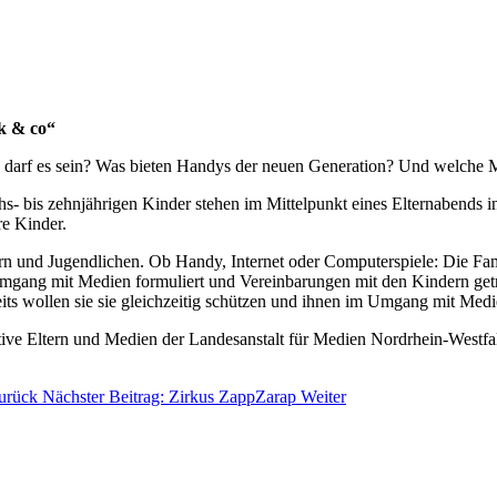
k & co“
hen darf es sein? Was bieten Handys der neuen Generation? Und welche
hs- bis zehnjährigen Kinder stehen im Mittelpunkt eines Elternabends
re Kinder.
n und Jugendlichen. Ob Handy, Internet oder Computerspiele: Die Famil
ang mit Medien formuliert und Vereinbarungen mit den Kindern getrof
seits wollen sie sie gleichzeitig schützen und ihnen im Umgang mit Med
tive Eltern und Medien der Landesanstalt für Medien Nordrhein-Westfal
urück
Nächster Beitrag: Zirkus ZappZarap
Weiter