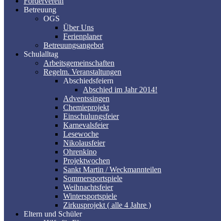
Förderverein
Betreuung
OGS
Über Uns
Ferienplaner
Betreuungsangebot
Schulalltag
Arbeitsgemeinschaften
Regelm. Veranstaltungen
Abschiedsfeiern
Abschied im Jahr 2014!
Adventssingen
Chemieprojekt
Einschulungsfeier
Karnevalsfeier
Lesewoche
Nikolausfeier
Ohrenkino
Projektwochen
Sankt Martin / Weckmannteilen
Sommersportspiele
Weihnachtsfeier
Wintersportspiele
Zirkusprojekt ( alle 4 Jahre )
Eltern und Schüler