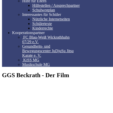
Hilfe für Eltern
Hilfestellen / Ansprechpartner
Schulwegplan
Interessantes für Schüler
Nützliche Internetseiten
Schülertexte
Kinderrechte
Kooperationspartner
FC Blau-Weiß Wickrathhahn
07/29 e.V.
Gesundheits- und
Bewegungscenter JuDjuSu Jitsu
Karate e. V.
KiSS MG
Musikschule MG
GGS Beckrath - Der Film